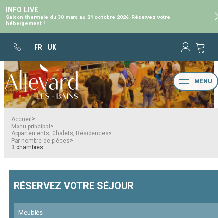
INFO LIVE
Saison thermale du 30 mars au 24 octobre 2026. Réservez votre
hébergement !
FR
UK
MENU
>
Accueil
>
Menu principal
>
Appartements, Chalets, Résidences
>
Par nombre de pièces
3 chambres
RÉSERVEZ VOTRE SÉJOUR