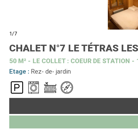
1/7
CHALET N°7 LE TÉTRAS LE
50
M²
LE COLLET : COEUR DE STATION
Etage :
Rez- de- jardin