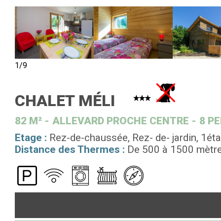
1/9
CHALET MÉLI
82
M²
ALLEVARD PROCHE CENTRE
8 P
Etage :
Rez-de-chaussée
Rez- de- jardin
1ét
Distance des Thermes :
De 500 à 1500 mètr