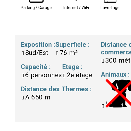
Parking / Garage
Internet / WiFi
Lave-linge
Exposition
:
Superficie
:
Distance 
commerc
Sud/Est
76
m²
300 mèt
Capacité
:
Etage
:
Animaux
:
6
personnes
2e étage
Distance des Thermes
:
A
650 m