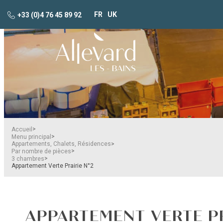
FR
UK
+33 (0)4 76 45 89 92
>
Accueil
>
Menu principal
>
Appartements, Chalets, Résidences
>
Par nombre de pièces
>
3 chambres
Appartement Verte Prairie N°2
APPARTEMENT VERTE PR