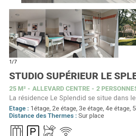
1/7
STUDIO SUPÉRIEUR LE SPLE
25
M²
ALLEVARD CENTRE
2 PERSONNE
La résidence Le Splendid se situe dans le
Etage :
1étage
2e étage
3e étage
4e étage
5
Distance des Thermes :
Sur place