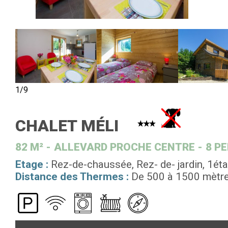
1/9
CHALET MÉLI
82
M²
ALLEVARD PROCHE CENTRE
8 P
Etage :
Rez-de-chaussée
Rez- de- jardin
1ét
Distance des Thermes :
De 500 à 1500 mètr