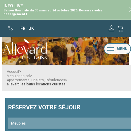
INFO LIVE
Saison thermale du 30 mars au 24 octobre 2026. Réservez votre
hébergement !
FR
UK
MENU
>
Accueil
>
Menu principal
>
Appartements, Chalets, Résidences
allevard les bains locations curistes
RÉSERVEZ VOTRE SÉJOUR