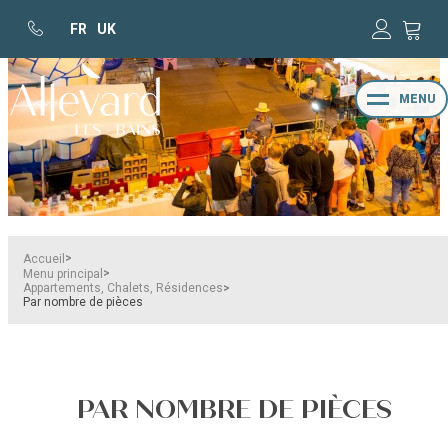
FR
UK
MENU
>
Accueil
>
Menu principal
>
Appartements, Chalets, Résidences
Par nombre de pièces
PAR NOMBRE DE PIÈCES