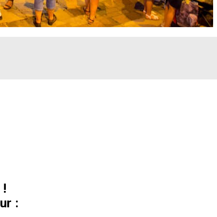
 !
ur :