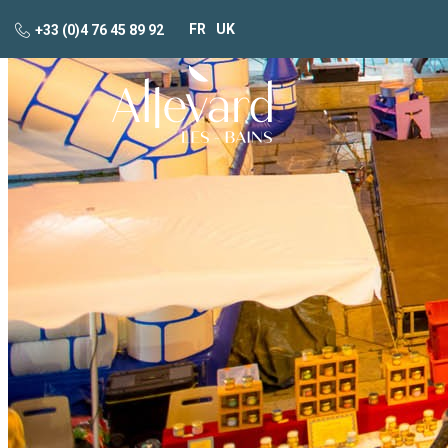
FR
UK
+33 (0)4 76 45 89 92