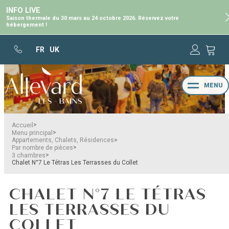
INFO LIVE
Saison thermale du 30 mars au 24 octobre 2026. Réservez votre
hébergement !
FR
UK
MENU
>
Accueil
>
Menu principal
>
Appartements, Chalets, Résidences
>
Par nombre de pièces
>
3 chambres
Chalet N°7 Le Tétras Les Terrasses du Collet
CHALET N°7 LE TÉTRAS
LES TERRASSES DU
COLLET