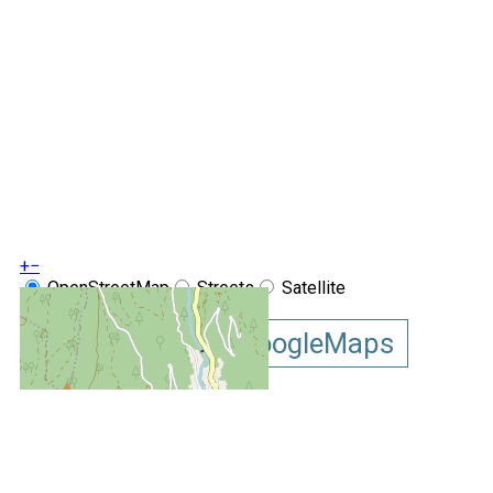
+
−
OpenStreetMap
Streets
Satellite
Leaflet
|
©
OpenStreetMap
Afficher la carte GoogleMaps