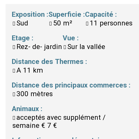
Exposition
:
Superficie
:
Capacité
:
Sud
50
m²
11
personnes
Etage
:
Vue
:
Rez- de- jardin
Sur la vallée
Distance des Thermes
:
A
11 km
Distance des principaux commerces
:
300 mètres
Animaux
:
acceptés avec supplément /
semaine €
7 €