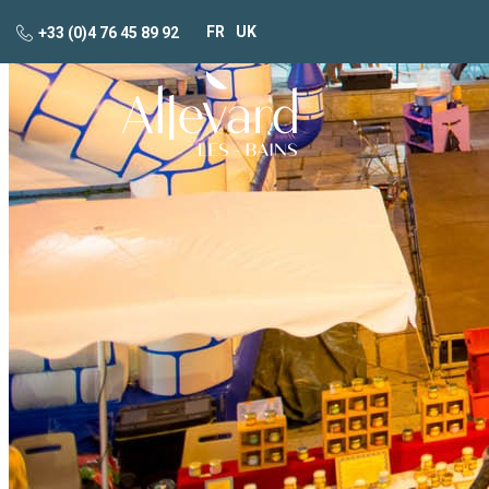
FR
UK
+33 (0)4 76 45 89 92