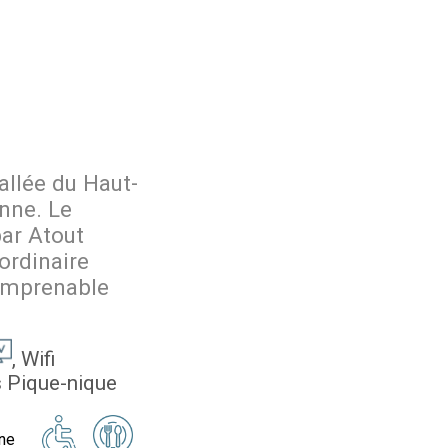
allée du Haut-
nne. Le
par Atout
ordinaire
 imprenable
Wifi
 Pique-nique
ne