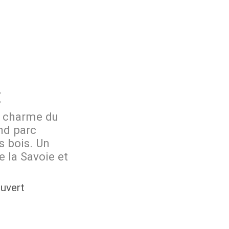
E
e charme du
and parc
s bois. Un
 la Savoie et
uvert