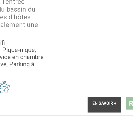
 l'entrée
 du bassin du
es d'hôtes.
galement une
fi
 Pique-nique
vice en chambre
ivé
Parking à
R
EN SAVOIR +