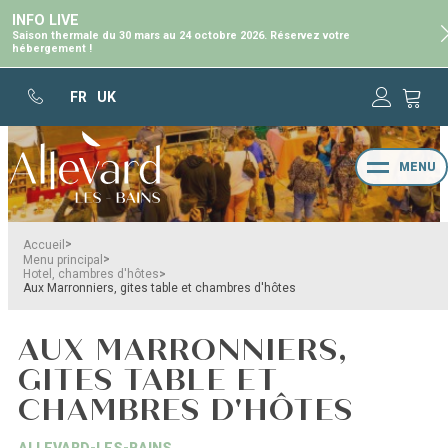
INFO LIVE
Saison thermale du 30 mars au 24 octobre 2026. Réservez votre
hébergement !
FR
UK
MENU
>
Accueil
>
Menu principal
>
Hotel, chambres d'hôtes
Aux Marronniers, gites table et chambres d'hôtes
AUX MARRONNIERS,
GITES TABLE ET
CHAMBRES D'HÔTES