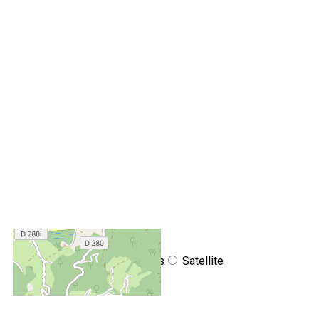
+
−
OpenStreetMap
Streets
Satellite
Leaflet
|
©
OpenStreetMap