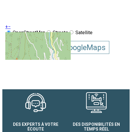
+
−
OpenStreetMap
Streets
Satellite
Leaflet
|
©
OpenStreetMap
Afficher la carte GoogleMaps
Chalet N°10 Le Lagopède Les
du Collet
DES EXPERTS À VOTRE
DES DISPONIBILITÉS EN
ÉCOUTE
TEMPS RÉEL