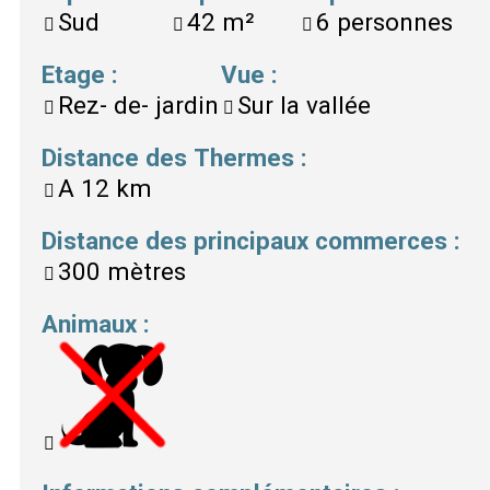
Sud
42
m²
6
personnes
Etage
:
Vue
:
Rez- de- jardin
Sur la vallée
Distance des Thermes
:
A
12 km
Distance des principaux commerces
:
300 mètres
Animaux
: