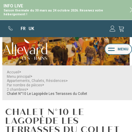
INFO LIVE
Saison thermale du 30 mars au 24 octobre 2026. Réservez votre
hébergement !
FR
UK
MENU
>
Accueil
>
Menu principal
>
Appartements, Chalets, Résidences
>
Par nombre de pièces
>
2 chambres
Chalet N°10 Le Lagopède Les Terrasses du Collet
CHALET N°10 LE
LAGOPÈDE LES
TERRASSES DU COLLET