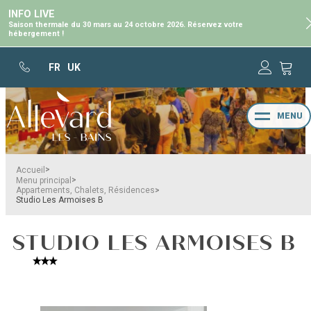
INFO LIVE
Saison thermale du 30 mars au 24 octobre 2026. Réservez votre
hébergement !
FR
UK
MENU
>
Accueil
>
Menu principal
>
Appartements, Chalets, Résidences
Studio Les Armoises B
STUDIO LES ARMOISES B