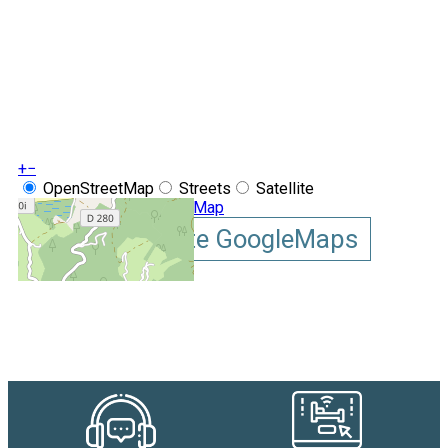
+
−
OpenStreetMap
Streets
Satellite
Leaflet
|
©
OpenStreetMap
Afficher la carte GoogleMaps