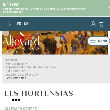
INFO LIVE
Saison thermale du 30 mars au 24 octobre 2026. Réservez votre
hébergement !
FR
UK
MENU
>
Accueil
>
Menu principal
>
Appartements, Chalets, Résidences
>
Par secteurs
>
Locations sur Allevard
Les Hortensias
LES HORTENSIAS
ALLEVARD CENTRE