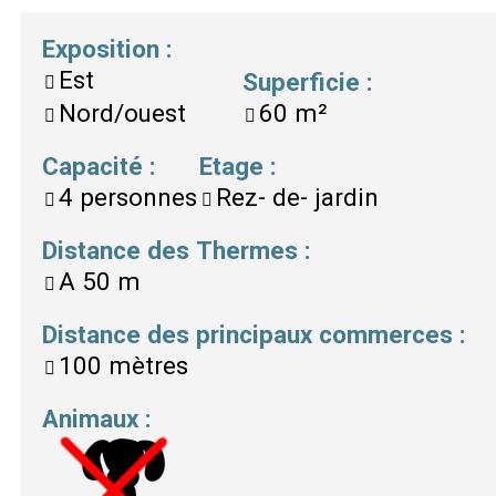
Exposition
:
Est
Superficie
:
Nord/ouest
60
m²
Capacité
:
Etage
:
4
personnes
Rez- de- jardin
Distance des Thermes
:
A
50 m
Distance des principaux commerces
:
100 mètres
Animaux
: