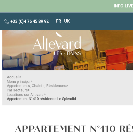
INFO LIV
FR
UK
+33 (0)4 76 45 89 92
>
Accueil
>
Menu principal
>
Appartements, Chalets, Résidences
>
Par secteurs
>
Locations sur Allevard
Appartement N°410 résidence Le Splendid
APPARTEMENT N°410 RÉ