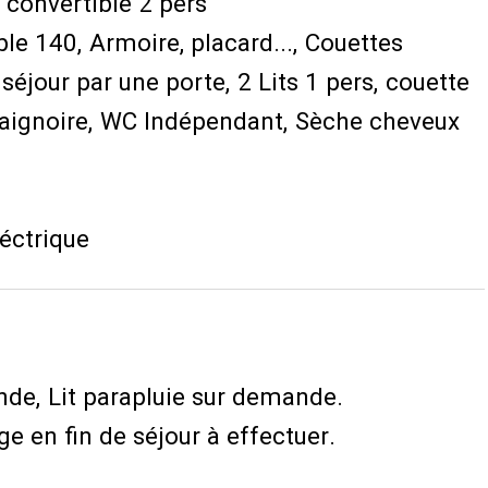
convertible 2 pers
ble 140
Armoire, placard...
Couettes
 séjour par une porte
2 Lits 1 pers
couette
aignoire
WC Indépendant
Sèche cheveux
éctrique
nde
Lit parapluie sur demande
e en fin de séjour à effectuer