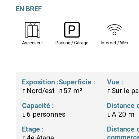
EN BREF
Ascenseur
Parking / Garage
Internet / WiFi
Exposition
:
Superficie
:
Vue
:
Nord/est
57
m²
Sur le p
Capacité
:
Distance
6
personnes
A
20 m
Etage
:
Distance 
commerc
4e étage