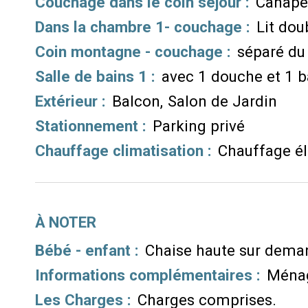
Couchage dans le coin séjour
:
Canapé 
Dans la chambre 1- couchage
:
Lit dou
Coin montagne - couchage
:
séparé du
Salle de bains 1
:
avec 1 douche et 1 b
Extérieur
:
Balcon
Salon de Jardin
Stationnement
:
Parking privé
Chauffage climatisation
:
Chauffage él
À NOTER
Bébé - enfant :
Chaise haute sur dema
Informations complémentaires :
Ménag
Les Charges :
Charges comprises