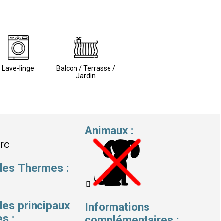
Lave-linge
Balcon / Terrasse /
Jardin
Animaux
:
arc
 des Thermes
:
des principaux
Informations
es
:
complémentaires
: