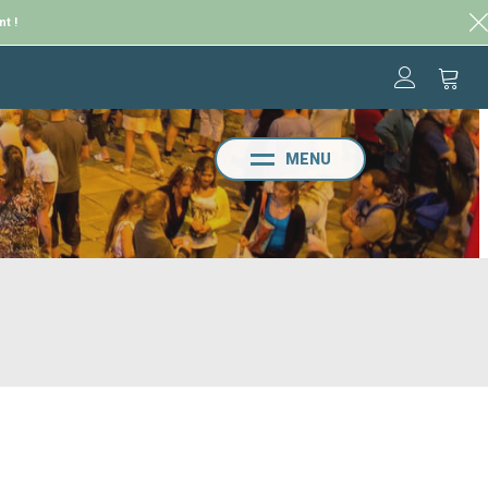
nt !
MENU