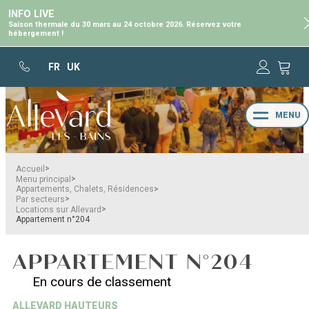
INFO LIVE
Saison thermale du 30 mars au 24 octobre 2026. Réservez votre
hébergement !
FR
UK
MENU
>
Accueil
>
Menu principal
>
Appartements, Chalets, Résidences
>
Par secteurs
>
Locations sur Allevard
Appartement n°204
APPARTEMENT N°204
En cours de classement
ALLEVARD HAUTEURS