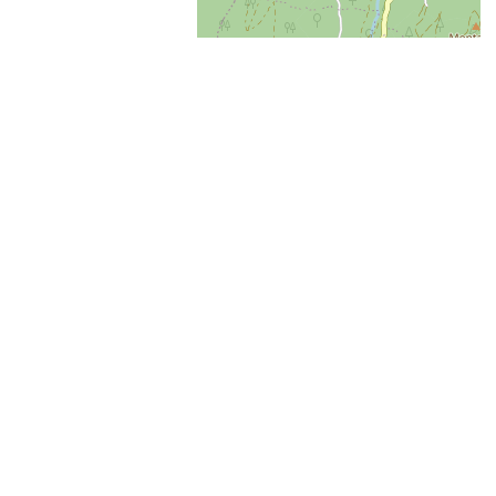
+
−
OpenStreetMap
Streets
Satellite
Leaflet
|
©
OpenStreetMap
Afficher la carte GoogleMaps