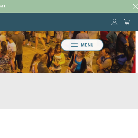
nt !
MENU