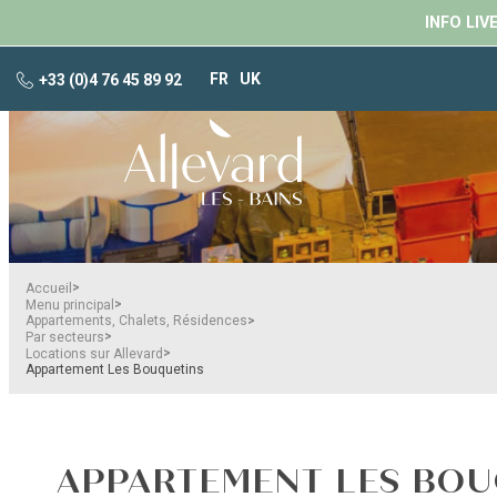
INFO LIV
FR
UK
+33 (0)4 76 45 89 92
>
Accueil
>
Menu principal
>
Appartements, Chalets, Résidences
>
Par secteurs
>
Locations sur Allevard
Appartement Les Bouquetins
APPARTEMENT LES BOU