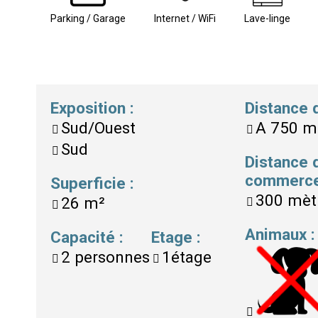
Parking / Garage
Internet / WiFi
Lave-linge
Exposition
:
Distance
Sud/Ouest
A
750 m
Sud
Distance 
commerc
Superficie
:
300 mèt
26
m²
Animaux
:
Capacité
:
Etage
:
2
personnes
1étage