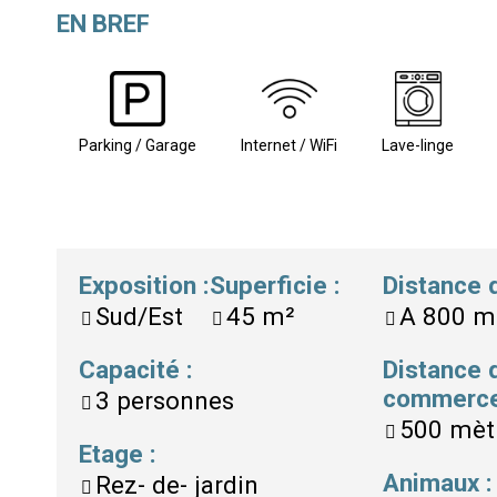
EN BREF
Parking / Garage
Internet / WiFi
Lave-linge
Exposition
:
Superficie
:
Distance
Sud/Est
45
m²
A
800 m
Capacité
:
Distance 
commerc
3
personnes
500 mèt
Etage
:
Animaux
:
Rez- de- jardin