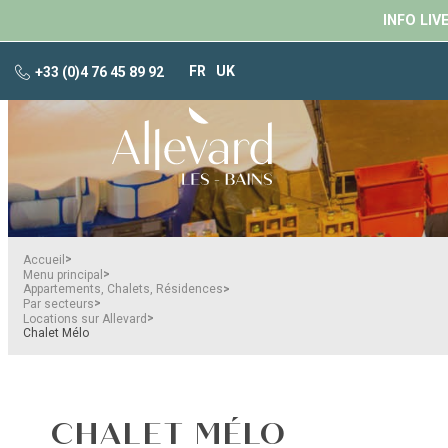
INFO LIV
FR
UK
+33 (0)4 76 45 89 92
>
Accueil
>
Menu principal
>
Appartements, Chalets, Résidences
>
Par secteurs
>
Locations sur Allevard
Chalet Mélo
CHALET MÉLO