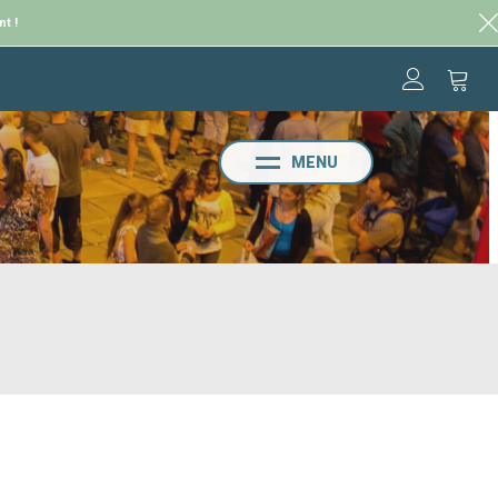
nt !
MENU