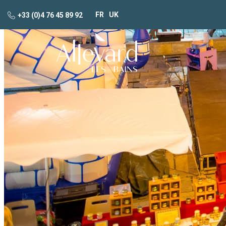
FR
UK
+33 (0)4 76 45 89 92